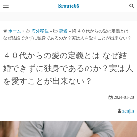
コ
Sroute66
ン
テ
ン
ホーム
»
海外移住
»
恋愛
»
４０代からの愛の定義とは
ツ
なぜ結婚できずに独身であるのか？実は人を愛すことが出来ない？
へ
ス
４０代からの愛の定義とは なぜ結
キ
婚できずに独身であるのか？実は人
ッ
プ
を愛すことが出来ない？
2024-01-28
zenjin