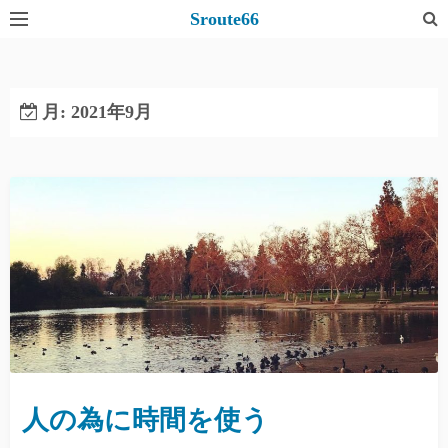
コ
Sroute66
ン
テ
ン
月:
2021年9月
ツ
へ
ス
キ
ッ
プ
人の為に時間を使う