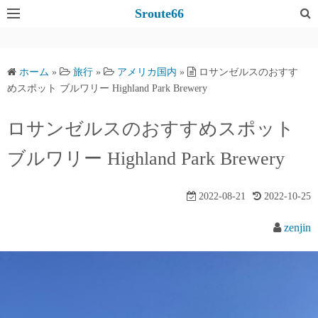
コ
Sroute66
ン
テ
ン
ホーム
»
旅行
»
アメリカ国内
»
ロサンゼルスのおすす
ツ
めスポット ブルワリー Highland Park Brewery
へ
ス
ロサンゼルスのおすすめスポット
キ
ブルワリー Highland Park Brewery
ッ
プ
2022-08-21
2022-10-25
zenjin