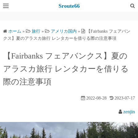
コ
Sroute66
ン
テ
ン
ホーム
»
旅行
»
アメリカ国内
»
【Fairbanks フェアバン
ツ
クス】夏のアラスカ旅行 レンタカーを借りる際の注意事項
へ
ス
【Fairbanks フェアバンクス】夏の
キ
アラスカ旅行 レンタカーを借りる
ッ
プ
際の注意事項
2022-08-28
2023-07-17
zenjin