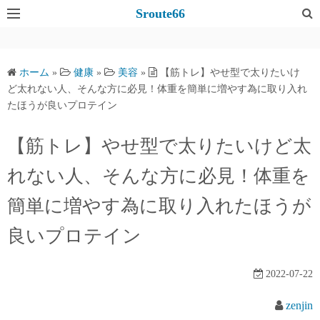
コ
Sroute66
ン
テ
ン
ホーム
»
健康
»
美容
»
【筋トレ】やせ型で太りたいけ
ツ
ど太れない人、そんな方に必見！体重を簡単に増やす為に取り入れ
へ
たほうが良いプロテイン
ス
キ
【筋トレ】やせ型で太りたいけど太
ッ
れない人、そんな方に必見！体重を
プ
簡単に増やす為に取り入れたほうが
良いプロテイン
2022-07-22
zenjin