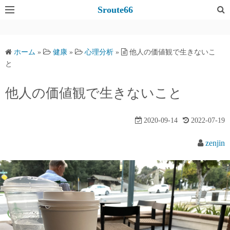
コ
Sroute66
ン
テ
ン
ホーム
»
健康
»
心理分析
»
他人の価値観で生きないこ
ツ
と
へ
ス
他人の価値観で生きないこと
キ
ッ
2020-09-14
2022-07-19
プ
zenjin