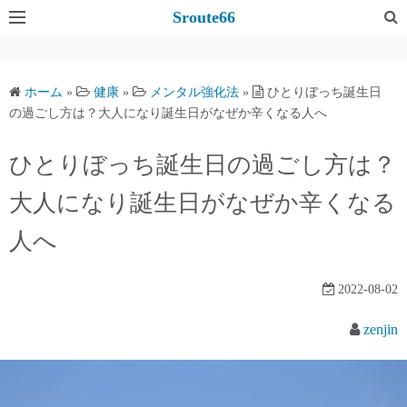
コ
Sroute66
ン
テ
ン
ホーム
»
健康
»
メンタル強化法
»
ひとりぼっち誕生日
ツ
の過ごし方は？大人になり誕生日がなぜか辛くなる人へ
へ
ス
ひとりぼっち誕生日の過ごし方は？
キ
大人になり誕生日がなぜか辛くなる
ッ
プ
人へ
2022-08-02
zenjin